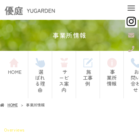
事業所情報
HOME
選
サ
施
事
お
ばれ
ービ
工事
業所
問
る理
ス案
例
情報
合
由
内
せ
HOME
事業所情報
Overviews