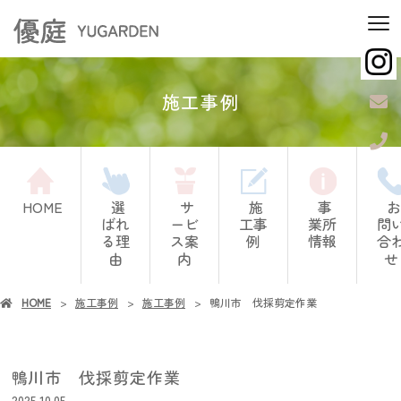
施工事例
HOME
選
サ
施
事
お
ばれ
ービ
工事
業所
問
る理
ス案
例
情報
合
由
内
せ
HOME
施工事例
施工事例
鴨川市 伐採剪定作業
鴨川市 伐採剪定作業
2025.10.05