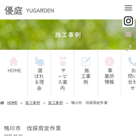
施工事例
HOME
選
サ
施
事
お
ばれ
ービ
工事
業所
問
る理
ス案
例
情報
合
由
内
せ
HOME
施工事例
施工事例
鴨川市 伐採剪定作業
鴨川市 伐採剪定作業
2025.09.06