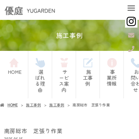
施工事例
HOME
選
サ
施
事
お
ばれ
ービ
工事
業所
問
る理
ス案
例
情報
合
由
内
せ
HOME
施工事例
施工事例
南房総市 芝張り作業
南房総市 芝張り作業
2025.06.15