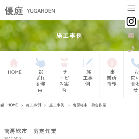
施工事例
HOME
選
サ
施
事
お
ばれ
ービ
工事
業所
問
る理
ス案
例
情報
合
由
内
せ
HOME
施工事例
施工事例
南房総市 剪定作業
南房総市 剪定作業
2026.05.31